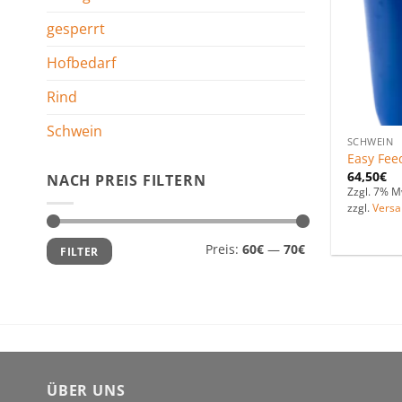
gesperrt
Hofbedarf
Rind
Schwein
SCHWEIN
Easy Fee
64,50
€
NACH PREIS FILTERN
Zzgl. 7% M
zzgl.
Versa
Min.
Max.
Preis:
60€
—
70€
FILTER
Preis
Preis
ÜBER UNS