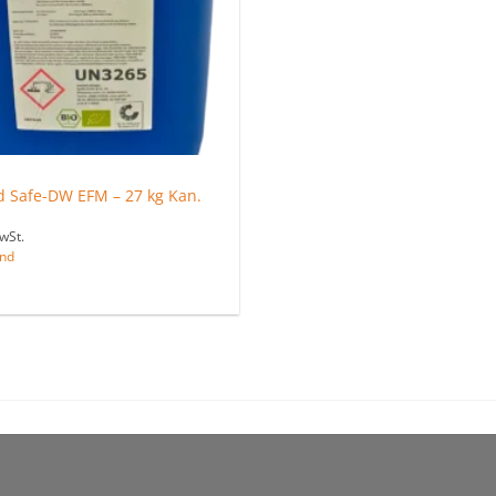
d Safe-DW EFM – 27 kg Kan.
wSt.
nd