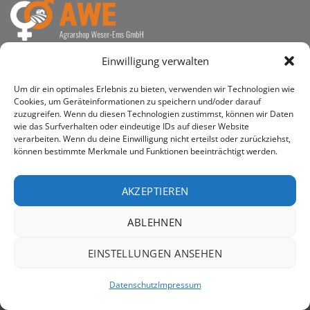
awe ist heute auf vielen Höfen die 1. Adresse, wenn es
Einwilligung verwalten
um den Kauf landwirtschaftlicher Bedarfsartikel geht.
Um dir ein optimales Erlebnis zu bieten, verwenden wir Technologien wie
Cookies, um Geräteinformationen zu speichern und/oder darauf
zuzugreifen. Wenn du diesen Technologien zustimmst, können wir Daten
wie das Surfverhalten oder eindeutige IDs auf dieser Website
verarbeiten. Wenn du deine Einwilligung nicht erteilst oder zurückziehst,
PayPal
Rechung
können bestimmte Merkmale und Funktionen beeinträchtigt werden.
IMPRESSUM
DATENSCHUTZERKLÄRUNG
Copyright 2026 ©
AWE - Agrarshop Weser-Ems GmbH
AKZEPTIEREN
ABLEHNEN
EINSTELLUNGEN ANSEHEN
Datenschutz
Impressum