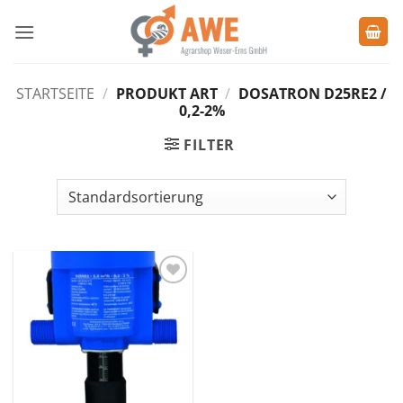
Zum
Inhalt
springen
STARTSEITE
/
PRODUKT ART
/
DOSATRON D25RE2 /
0,2-2%
FILTER
Zu den
Favoriten
hinzufügen