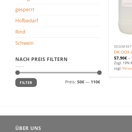
gesperrt
Hofbedarf
Rind
Schwein
DESINFEKT
DK-DOX 
57,90
€
–
NACH PREIS FILTERN
Zzgl. 19% 
zzgl.
Versa
Min.
Max.
Preis:
50€
—
110€
FILTER
Preis
Preis
ÜBER UNS