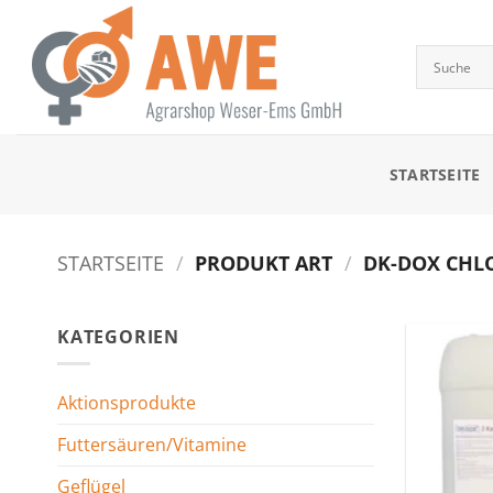
Zum
Inhalt
springen
STARTSEITE
STARTSEITE
/
PRODUKT ART
/
DK-DOX CHLOR
KATEGORIEN
Aktionsprodukte
Futtersäuren/Vitamine
Geflügel