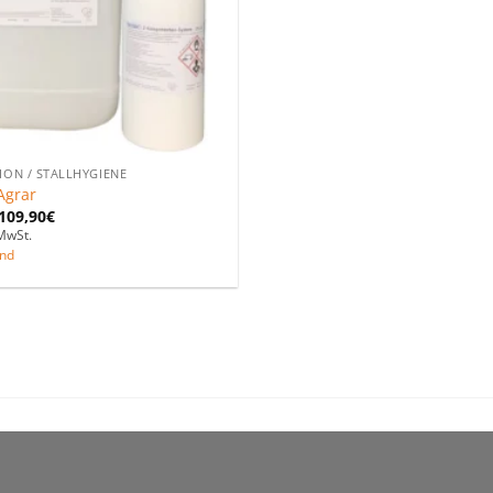
ION / STALLHYGIENE
Agrar
109,90
€
MwSt.
nd