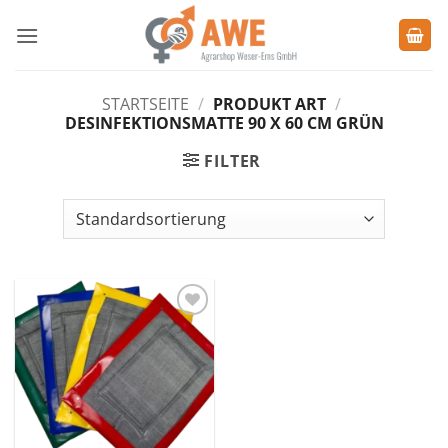
Zum
Inhalt
springen
STARTSEITE
/
PRODUKT ART
/
DESINFEKTIONSMATTE 90 X 60 CM GRÜN
FILTER
Zu den
Favoriten
hinzufügen