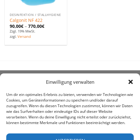
DESINFEKTION / STALLHYGIENE
Calgonit NF 422
90,00
€
–
770,00
€
Zzgl. 19% MwSt.
zzgl.
Versand
Einwilligung verwalten
ÜBER UNS
Um dir ein optimales Erlebnis zu bieten, verwenden wir Technologien wie
Cookies, um Geräteinformationen zu speichern und/oder darauf
zuzugreifen. Wenn du diesen Technologien zustimmst, können wir Daten
wie das Surfverhalten oder eindeutige IDs auf dieser Website
verarbeiten. Wenn du deine Einwilligung nicht erteilst oder zurückziehst,
können bestimmte Merkmale und Funktionen beeinträchtigt werden.
awe ist heute auf vielen Höfen die 1. Adresse, wenn es
um den Kauf landwirtschaftlicher Bedarfsartikel geht.