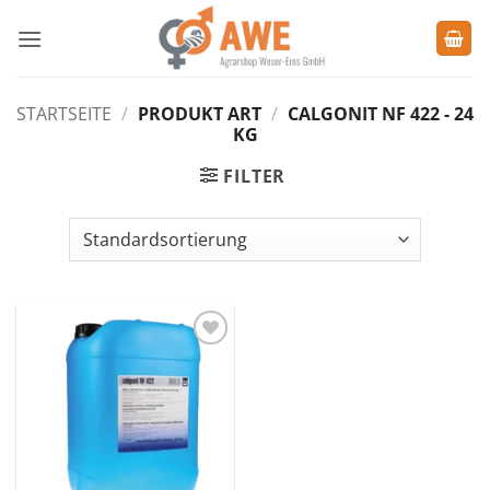
Zum
Inhalt
springen
STARTSEITE
/
PRODUKT ART
/
CALGONIT NF 422 - 24
KG
FILTER
Zu den
Favoriten
hinzufügen