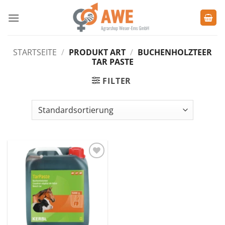
Zum
Inhalt
springen
STARTSEITE
/
PRODUKT ART
/
BUCHENHOLZTEER
TAR PASTE
FILTER
Zu den
Favoriten
hinzufügen