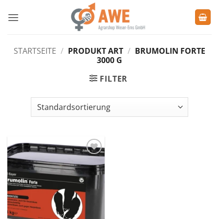
Zum
Inhalt
springen
STARTSEITE
/
PRODUKT ART
/
BRUMOLIN FORTE
3000 G
FILTER
Zu den
Favoriten
hinzufügen