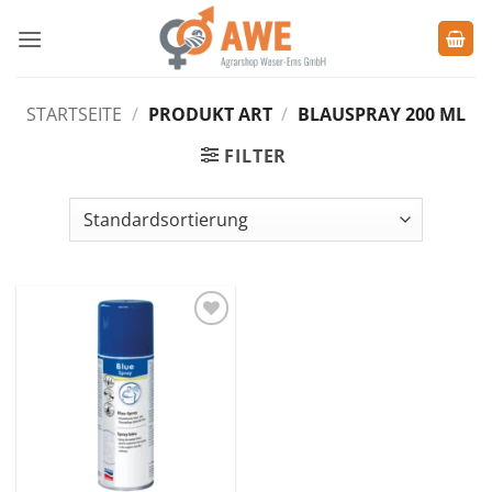
Zum
Inhalt
springen
STARTSEITE
/
PRODUKT ART
/
BLAUSPRAY 200 ML
FILTER
Zu den
Favoriten
hinzufügen