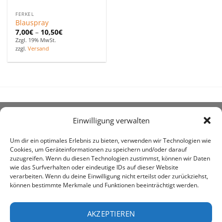
FERKEL
Blauspray
7,00
€
–
10,50
€
Zzgl. 19% MwSt.
zzgl.
Versand
Einwilligung verwalten
ÜBER UNS
Um dir ein optimales Erlebnis zu bieten, verwenden wir Technologien wie
Cookies, um Geräteinformationen zu speichern und/oder darauf
zuzugreifen. Wenn du diesen Technologien zustimmst, können wir Daten
wie das Surfverhalten oder eindeutige IDs auf dieser Website
verarbeiten. Wenn du deine Einwilligung nicht erteilst oder zurückziehst,
können bestimmte Merkmale und Funktionen beeinträchtigt werden.
awe ist heute auf vielen Höfen die 1. Adresse, wenn es
um den Kauf landwirtschaftlicher Bedarfsartikel geht.
AKZEPTIEREN