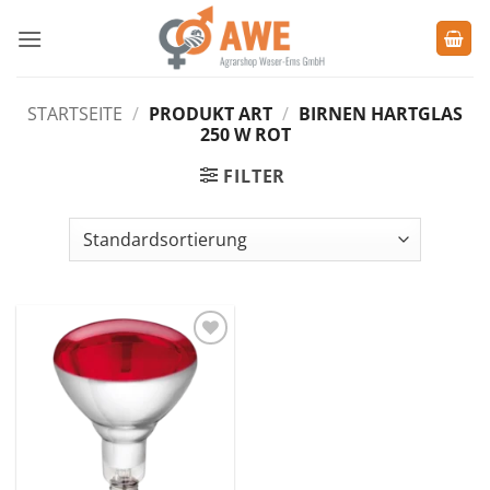
Zum
Inhalt
springen
STARTSEITE
/
PRODUKT ART
/
BIRNEN HARTGLAS
250 W ROT
FILTER
Zu den
Favoriten
hinzufügen