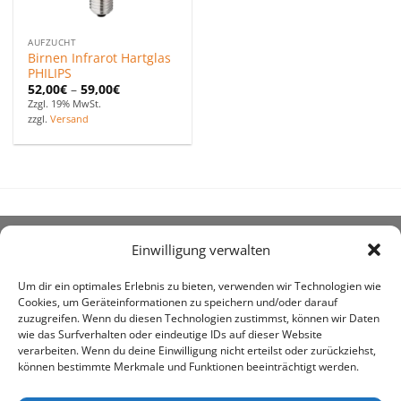
AUFZUCHT
Birnen Infrarot Hartglas
PHILIPS
52,00
€
–
59,00
€
Zzgl. 19% MwSt.
zzgl.
Versand
Einwilligung verwalten
ÜBER UNS
Um dir ein optimales Erlebnis zu bieten, verwenden wir Technologien wie
Cookies, um Geräteinformationen zu speichern und/oder darauf
zuzugreifen. Wenn du diesen Technologien zustimmst, können wir Daten
wie das Surfverhalten oder eindeutige IDs auf dieser Website
verarbeiten. Wenn du deine Einwilligung nicht erteilst oder zurückziehst,
können bestimmte Merkmale und Funktionen beeinträchtigt werden.
awe ist heute auf vielen Höfen die 1. Adresse, wenn es