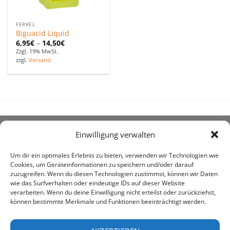
FERKEL
Biguacid Liquid
6,95
€
–
14,50
€
Zzgl. 19% MwSt.
zzgl.
Versand
Einwilligung verwalten
ÜBER UNS
Um dir ein optimales Erlebnis zu bieten, verwenden wir Technologien wie
Cookies, um Geräteinformationen zu speichern und/oder darauf
zuzugreifen. Wenn du diesen Technologien zustimmst, können wir Daten
wie das Surfverhalten oder eindeutige IDs auf dieser Website
verarbeiten. Wenn du deine Einwilligung nicht erteilst oder zurückziehst,
können bestimmte Merkmale und Funktionen beeinträchtigt werden.
awe ist heute auf vielen Höfen die 1. Adresse, wenn es
um den Kauf landwirtschaftlicher Bedarfsartikel geht.