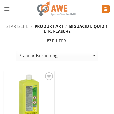
Zum
Inhalt
springen
STARTSEITE
/
PRODUKT ART
/
BIGUACID LIQUID 1
LTR. FLASCHE
FILTER
Zu den
Favoriten
hinzufügen