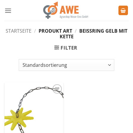
Zum
Inhalt
springen
STARTSEITE
/
PRODUKT ART
/
BEISSRING GELB MIT K
ETTE
FILTER
Zu den
Favoriten
hinzufügen