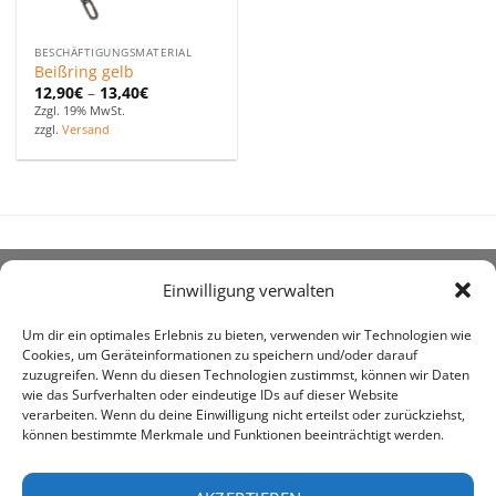
BESCHÄFTIGUNGSMATERIAL
Beißring gelb
12,90
€
–
13,40
€
Zzgl. 19% MwSt.
zzgl.
Versand
Einwilligung verwalten
ÜBER UNS
Um dir ein optimales Erlebnis zu bieten, verwenden wir Technologien wie
Cookies, um Geräteinformationen zu speichern und/oder darauf
zuzugreifen. Wenn du diesen Technologien zustimmst, können wir Daten
wie das Surfverhalten oder eindeutige IDs auf dieser Website
verarbeiten. Wenn du deine Einwilligung nicht erteilst oder zurückziehst,
können bestimmte Merkmale und Funktionen beeinträchtigt werden.
awe ist heute auf vielen Höfen die 1. Adresse, wenn es
um den Kauf landwirtschaftlicher Bedarfsartikel geht.