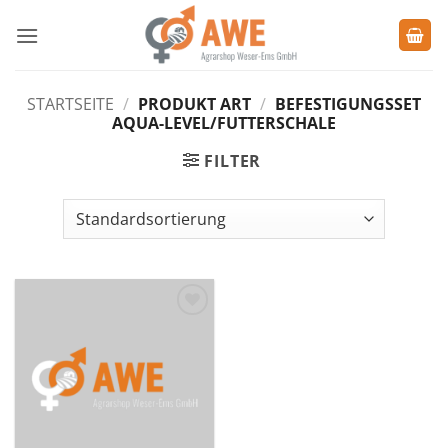
Zum
Inhalt
springen
STARTSEITE
/
PRODUKT ART
/
BEFESTIGUNGSSET
AQUA-LEVEL/FUTTERSCHALE
FILTER
Zu den
Favoriten
hinzufügen