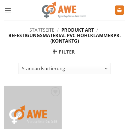
Zum
Inhalt
springen
STARTSEITE
/
PRODUKT ART
/
BEFESTIGUNGSMATERIAL PVC-HOHLKLAMMERPR.
(KONTAKTG)
FILTER
Zu den
Favoriten
hinzufügen