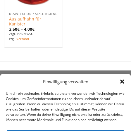
DESINFEKTION / STALLHYGIENE
Auslaufhahn für
Kanister
3,50
€
–
4,00
€
Zzgl. 19% MwSt.
zzgl.
Versand
Einwilligung verwalten
ÜBER UNS
Um dir ein optimales Erlebnis zu bieten, verwenden wir Technologien wie
Cookies, um Geräteinformationen zu speichern und/oder darauf
zuzugreifen. Wenn du diesen Technologien zustimmst, können wir Daten
wie das Surfverhalten oder eindeutige IDs auf dieser Website
verarbeiten. Wenn du deine Einwilligung nicht erteilst oder zurückziehst,
können bestimmte Merkmale und Funktionen beeinträchtigt werden.
awe ist heute auf vielen Höfen die 1. Adresse, wenn es