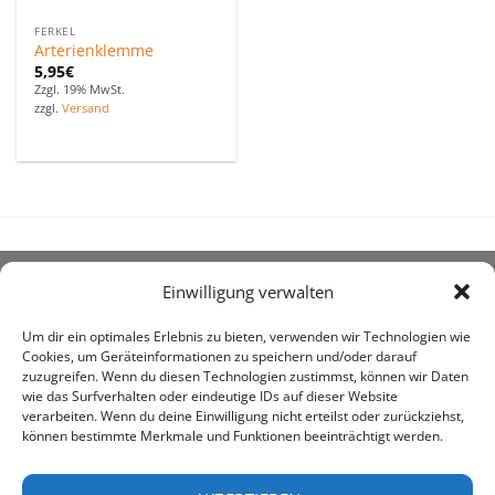
FERKEL
Arterienklemme
5,95
€
Zzgl. 19% MwSt.
zzgl.
Versand
Einwilligung verwalten
ÜBER UNS
Um dir ein optimales Erlebnis zu bieten, verwenden wir Technologien wie
Cookies, um Geräteinformationen zu speichern und/oder darauf
zuzugreifen. Wenn du diesen Technologien zustimmst, können wir Daten
wie das Surfverhalten oder eindeutige IDs auf dieser Website
verarbeiten. Wenn du deine Einwilligung nicht erteilst oder zurückziehst,
können bestimmte Merkmale und Funktionen beeinträchtigt werden.
awe ist heute auf vielen Höfen die 1. Adresse, wenn es
um den Kauf landwirtschaftlicher Bedarfsartikel geht.