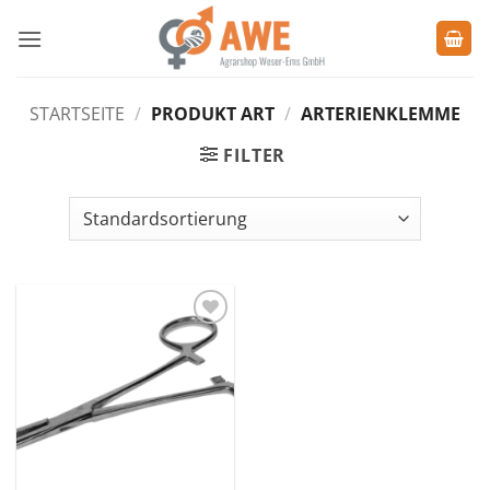
Zum
Inhalt
springen
STARTSEITE
/
PRODUKT ART
/
ARTERIENKLEMME
FILTER
Zu den
Favoriten
hinzufügen