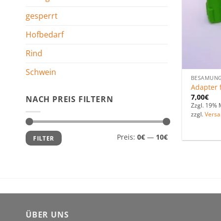
gesperrt
Hofbedarf
Rind
Schwein
BESAMUN
Adapter f
7,00
€
NACH PREIS FILTERN
Zzgl. 19% 
zzgl.
Versa
Min.
Max.
Preis:
0€
—
10€
FILTER
Preis
Preis
ÜBER UNS