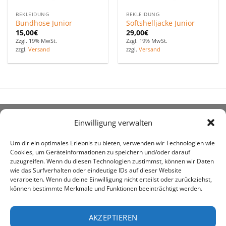
BEKLEIDUNG
BEKLEIDUNG
Bundhose Junior
Softshelljacke Junior
15,00
€
29,00
€
Zzgl. 19% MwSt.
Zzgl. 19% MwSt.
zzgl.
Versand
zzgl.
Versand
Einwilligung verwalten
ÜBER UNS
Um dir ein optimales Erlebnis zu bieten, verwenden wir Technologien wie
Cookies, um Geräteinformationen zu speichern und/oder darauf
zuzugreifen. Wenn du diesen Technologien zustimmst, können wir Daten
wie das Surfverhalten oder eindeutige IDs auf dieser Website
verarbeiten. Wenn du deine Einwilligung nicht erteilst oder zurückziehst,
können bestimmte Merkmale und Funktionen beeinträchtigt werden.
awe ist heute auf vielen Höfen die 1. Adresse, wenn es
um den Kauf landwirtschaftlicher Bedarfsartikel geht.
AKZEPTIEREN